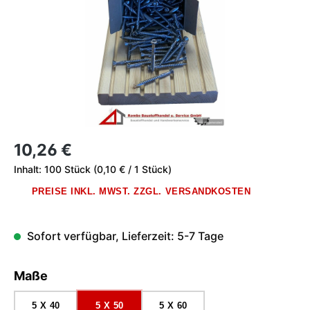
Regulärer Preis:
10,26 €
Inhalt:
100 Stück
(0,10 € / 1 Stück)
PREISE INKL. MWST. ZZGL. VERSANDKOSTEN
Sofort verfügbar, Lieferzeit: 5-7 Tage
auswählen
Maße
5 X 40
5 X 50
5 X 60