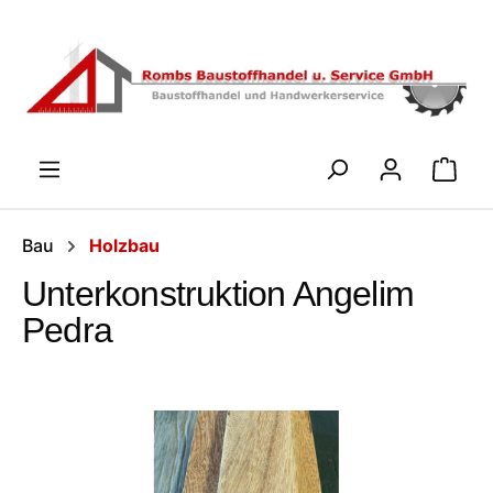
Zum Hauptinhalt springen
WARENK
Bau
Holzbau
Unterkonstruktion Angelim
Pedra
Bildergalerie überspringen