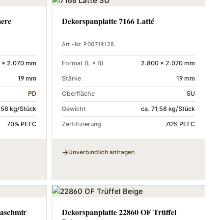
mere
Dekorspanplatte 7166 Latté
Art.-Nr. P00719128
 × 2.070 mm
Format (L × B)
2.800 × 2.070 mm
19 mm
Stärke
19 mm
PD
Oberfläche
SU
1,58 kg/Stück
Gewicht
ca. 71,58 kg/Stück
70% PEFC
Zertifizierung
70% PEFC
Unverbindlich anfragen
Kaschmir
Dekorspanplatte 22860 OF Trüffel