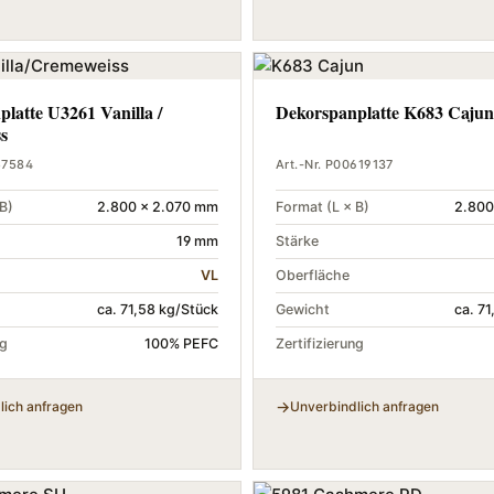
latte U3261 Vanilla /
Dekorspanplatte K683 Cajun
s
57584
Art.-Nr. P00619137
B)
2.800 × 2.070 mm
Format (L × B)
2.800
19 mm
Stärke
VL
Oberfläche
ca. 71,58 kg/Stück
Gewicht
ca. 7
ng
100% PEFC
Zertifizierung
lich anfragen
Unverbindlich anfragen