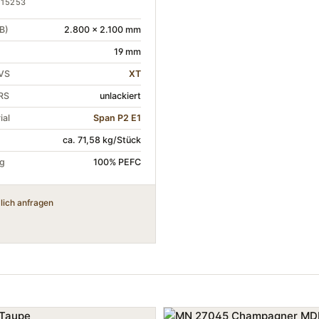
615253
B)
2.800 × 2.100 mm
19 mm
 VS
XT
RS
unlackiert
ial
Span P2 E1
ca. 71,58 kg/Stück
ng
100% PEFC
lich anfragen