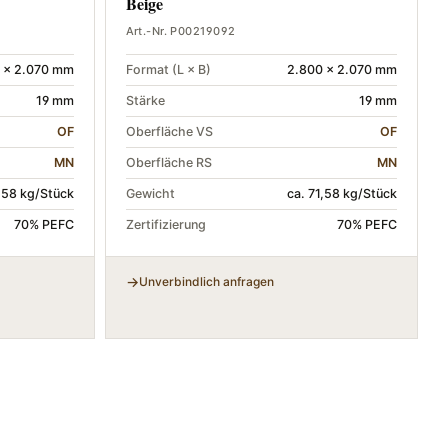
Beige
Art.-Nr. P00219092
 × 2.070 mm
Format (L × B)
2.800 × 2.070 mm
19 mm
Stärke
19 mm
OF
Oberfläche VS
OF
MN
Oberfläche RS
MN
1,58 kg/Stück
Gewicht
ca. 71,58 kg/Stück
70% PEFC
Zertifizierung
70% PEFC
Unverbindlich anfragen