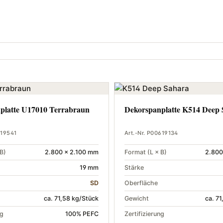
platte U17010 Terrabraun
Dekorspanplatte K514 Deep
719541
Art.-Nr. P00619134
B)
2.800 × 2.100 mm
Format (L × B)
2.800
19 mm
Stärke
SD
Oberfläche
ca. 71,58 kg/Stück
Gewicht
ca. 7
ng
100% PEFC
Zertifizierung