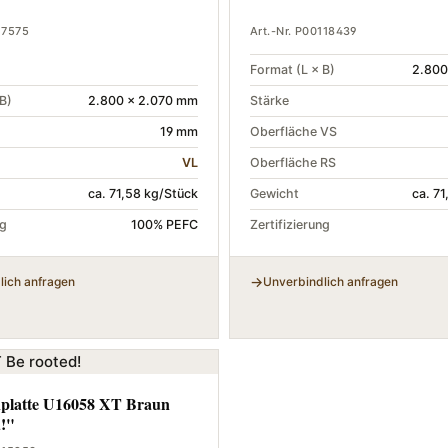
67575
Art.-Nr. P00118439
Format (L × B)
2.800
B)
2.800 × 2.070 mm
Stärke
19 mm
Oberfläche VS
VL
Oberfläche RS
ca. 71,58 kg/Stück
Gewicht
ca. 7
ng
100% PEFC
Zertifizierung
lich anfragen
Unverbindlich anfragen
platte U16058 XT Braun
!"