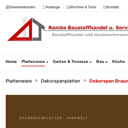
 Hauptinhalt springen
Zur Suche springen
Zur Hauptnavigation springen
Gewerbekunden
Kataloge
Rechner & Tools
Kontakt
Home
Plattenware
Garten & Terrasse
Bau
Küche
Plattenware
Dekorspanplatten
Dekorspan Brau
DEKORSPANPLATTEN · FARBWELT