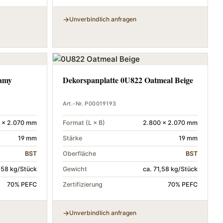
Unverbindlich anfragen
eamy
Dekorspanplatte 0U822 Oatmeal Beige
Art.-Nr. P00019193
 × 2.070 mm
Format (L × B)
2.800 × 2.070 mm
19 mm
Stärke
19 mm
BST
Oberfläche
BST
1,58 kg/Stück
Gewicht
ca. 71,58 kg/Stück
70% PEFC
Zertifizierung
70% PEFC
Unverbindlich anfragen