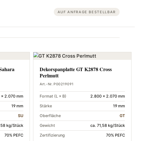
AUF ANFRAGE BESTELLBAR
 Sahara
Dekorspanplatte GT K2878 Cross
Perlmutt
Art.-Nr. P00219091
 × 2.070 mm
Format (L × B)
2.800 × 2.070 mm
19 mm
Stärke
19 mm
SU
Oberfläche
GT
1,58 kg/Stück
Gewicht
ca. 71,58 kg/Stück
70% PEFC
Zertifizierung
70% PEFC