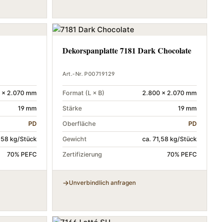
Dekorspanplatte 7181 Dark Chocolate
Art.-Nr. P00719129
 × 2.070 mm
Format (L × B)
2.800 × 2.070 mm
19 mm
Stärke
19 mm
PD
Oberfläche
PD
1,58 kg/Stück
Gewicht
ca. 71,58 kg/Stück
70% PEFC
Zertifizierung
70% PEFC
Unverbindlich anfragen