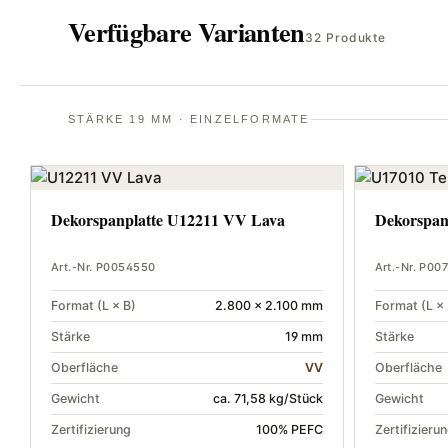
Verfügbare Varianten
32 Produkte
STÄRKE 19 MM · EINZELFORMATE
Dekorspanplatte U12211 VV Lava
Dekorspan
Art.-Nr. P0054550
Art.-Nr. P00
Format (L × B)
2.800 × 2.100 mm
Format (L × 
Stärke
19 mm
Stärke
Oberfläche
VV
Oberfläche
Gewicht
ca. 71,58 kg/Stück
Gewicht
Zertifizierung
100% PEFC
Zertifizieru