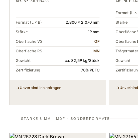
Art.-Nr. P00118438
Art.-Nr. P00
Format (L × 
Format (L × B)
2.800 × 2.070 mm
Stärke
Stärke
19 mm
Oberfläche
Oberfläche VS
OF
Oberfläche 
Oberfläche RS
MN
Trägermater
Gewicht
ca. 82,59 kg/Stück
Gewicht
Zertifizierung
70% PEFC
Zertifizieru
Unverbindlich anfragen
Unverbind
STÄRKE 8 MM · MDF · SONDERFORMATE