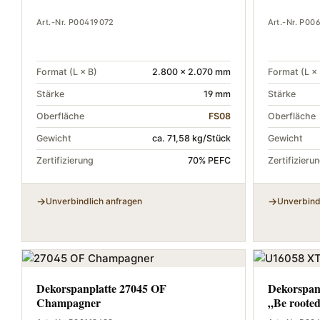
Art.-Nr. P00419072
Art.-Nr. P00
Format (L × B)
2.800 × 2.070 mm
Format (L × 
Stärke
19 mm
Stärke
Oberfläche
FS08
Oberfläche
Gewicht
ca. 71,58 kg/Stück
Gewicht
Zertifizierung
70% PEFC
Zertifizieru
Unverbindlich anfragen
Unverbind
Dekorspanplatte 27045 OF
Dekorspan
Champagner
„Be rooted