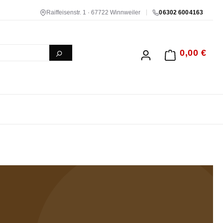
Raiffeisenstr. 1 · 67722 Winnweiler
06302 6004163
0,00 €
WARENKORB ENTH