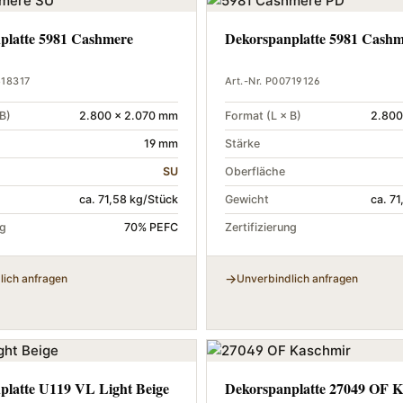
platte 5981 Cashmere
Dekorspanplatte 5981 Cash
518317
Art.-Nr. P00719126
B)
2.800 × 2.070 mm
Format (L × B)
2.800
19 mm
Stärke
SU
Oberfläche
ca. 71,58 kg/Stück
Gewicht
ca. 7
ng
70% PEFC
Zertifizierung
lich anfragen
Unverbindlich anfragen
platte U119 VL Light Beige
Dekorspanplatte 27049 OF 