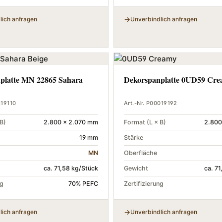
lich anfragen
Unverbindlich anfragen
platte MN 22865 Sahara
Dekorspanplatte 0UD59 Cr
819110
Art.-Nr. P00019192
B)
2.800 × 2.070 mm
Format (L × B)
2.800
19 mm
Stärke
MN
Oberfläche
ca. 71,58 kg/Stück
Gewicht
ca. 7
ng
70% PEFC
Zertifizierung
lich anfragen
Unverbindlich anfragen