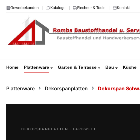
 Hauptinhalt springen
Zur Suche springen
Zur Hauptnavigation springen
Gewerbekunden
Kataloge
Rechner & Tools
Kontakt
Home
Plattenware
Garten & Terrasse
Bau
Küche
Plattenware
Dekorspanplatten
Dekorspan Schw
DEKORSPANPLATTEN · FARBWELT