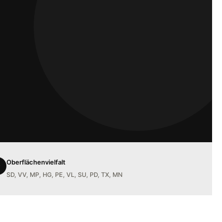
Oberflächenvielfalt
✦
SD, VV, MP, HG, PE, VL, SU, PD, TX, MN