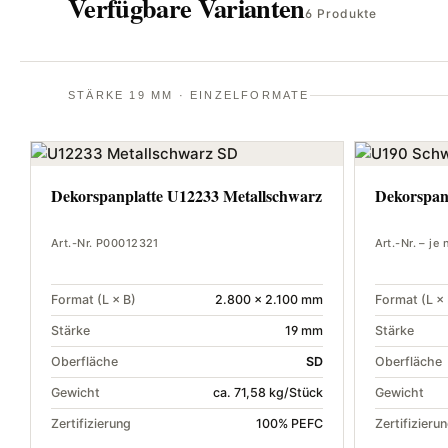
Verfügbare Varianten
6 Produkte
STÄRKE 19 MM · EINZELFORMATE
Dekorspanplatte U12233 Metallschwarz
Dekorspan
Art.-Nr. P00012321
Art.-Nr. – je
Format (L × B)
2.800 × 2.100 mm
Format (L × 
Stärke
19 mm
Stärke
Oberfläche
SD
Oberfläche
Gewicht
ca. 71,58 kg/Stück
Gewicht
Zertifizierung
100% PEFC
Zertifizieru