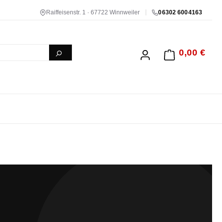
Raiffeisenstr. 1 · 67722 Winnweiler
06302 6004163
0,00 €
WARENKORB ENTH