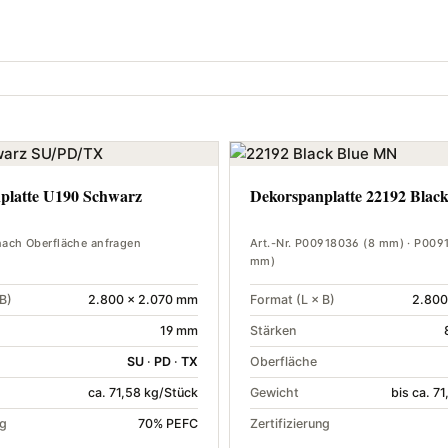
platte U190 Schwarz
Dekorspanplatte 22192 Black
 nach Oberfläche anfragen
Art.-Nr. P00918036 (8 mm) · P009
mm)
B)
2.800 × 2.070 mm
Format (L × B)
2.800
19 mm
Stärken
SU
·
PD
·
TX
Oberfläche
ca. 71,58 kg/Stück
Gewicht
bis ca. 7
ng
70% PEFC
Zertifizierung